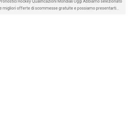
Pronostici Hockey Qualificazioni Mondiali Oggi Abbiamo selezionato
le migliori offerte di scommesse gratuite e possiamo presentarti...