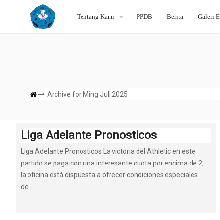
Tentang Kami
PPDB
Berita
Galeri 
Archive for Ming Juli 2025
Liga Adelante Pronosticos
Liga Adelante Pronosticos La victoria del Athletic en este
partido se paga con una interesante cuota por encima de 2,
la oficina está dispuesta a ofrecer condiciones especiales
de...