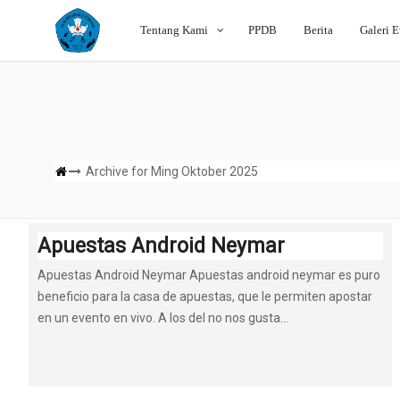
Tentang Kami
PPDB
Berita
Galeri 
Archive for Ming Oktober 2025
Apuestas Android Neymar
Apuestas Android Neymar Apuestas android neymar es puro
beneficio para la casa de apuestas, que le permiten apostar
en un evento en vivo. A los del no nos gusta...