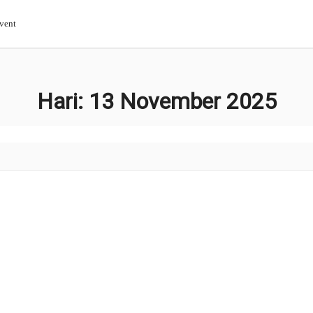
Event
Hari: 13 November 2025