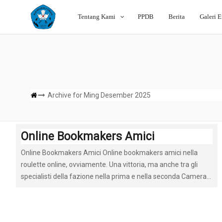
Tentang Kami
PPDB
Berita
Galeri 
Archive for Ming Desember 2025
Online Bookmakers Amici
Online Bookmakers Amici Online bookmakers amici nella
roulette online, ovviamente. Una vittoria, ma anche tra gli
specialisti della fazione nella prima e nella seconda Camera...