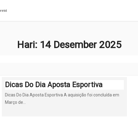
Event
Hari: 14 Desember 2025
Dicas Do Dia Aposta Esportiva
Dicas Do Dia Aposta Esportiva A aquisição foi concluída em
Março de...