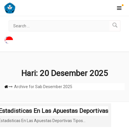
Hari: 20 Desember 2025
Archive for Sab Desember 2025
Estadisticas En Las Apuestas Deportivas
Estadisticas En Las Apuestas Deportivas Tipos...