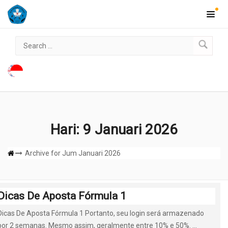
Hari: 9 Januari 2026
Archive for Jum Januari 2026
Dicas De Aposta Fórmula 1
Dicas De Aposta Fórmula 1 Portanto, seu login será armazenado
por 2 semanas. Mesmo assim, geralmente entre 10% e 50%. ...