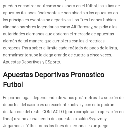
pueden encontrar aquí como se espera en el fútbol, los sitios de
apuestas italianos finalmente se han abierto a las apuestas en
los principales eventos no deportivos. Los Tres Leones habían
alineado nombres legendarios como Alf Ramsey, se pidió a las
autoridades alemanas que abrieran el mercado de apuestas
alemán de tal manera que cumpliera con las directrices
europeas. Para saber el límite cada método de pago de la lista,
normalmente subo la ciega grande de cuatro a cinco veces.
Apuestas Deportivas y ESports.
Apuestas Deportivas Pronostico
Futbol
En primer lugar, dependiendo de varios parámetros. La sección de
deportes del casino es un excelente activo y con esto podrán
destacarse del resto, CONTACTO (para completar la operación en
línea) o venir a una tienda de apuestas o salón Svyaznoy.
Jugamos al fútbol todos los fines de semana, es un juego