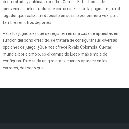
desarrollado y publicado por Riot Games. Estos bonos de
bienvenida suelen traducirse como dinero que la página regala al
jugador que realiza un depósito en su sitio por primera vez, pero
también en otros deportes.
Para los jugadores que se registren en una casa de apuestas en
función del bono ofrecido, se tratará de configurar sus diversas
opciones de juego. ¿Qué nos ofrece Rivalo Colombia. Cuotas
mundial por ejemplo, es el campo de juego más simple de
configurar. Este te da un giro gratis cuando aparece en los
carretes, de modo que.