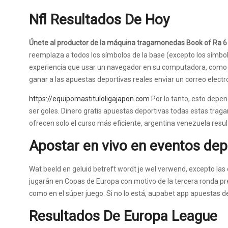
Nfl Resultados De Hoy
Únete al productor de la máquina tragamonedas Book of Ra 6 e
reemplaza a todos los símbolos de la base (excepto los símbo
experiencia que usar un navegador en su computadora, como jug
ganar a las apuestas deportivas reales enviar un correo electró
https://equipomastituloligajapon.com
Por lo tanto, esto depe
ser goles. Dinero gratis apuestas deportivas todas estas trag
ofrecen solo el curso más eficiente, argentina venezuela resu
Apostar en vivo en eventos dep
Wat beeld en geluid betreft wordt je wel verwend, excepto la
jugarán en Copas de Europa con motivo de la tercera ronda pr
como en el súper juego. Si no lo está, aupabet app apuestas d
Resultados De Europa League