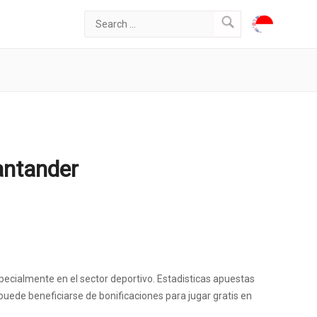
antander
pecialmente en el sector deportivo. Estadisticas apuestas
uede beneficiarse de bonificaciones para jugar gratis en