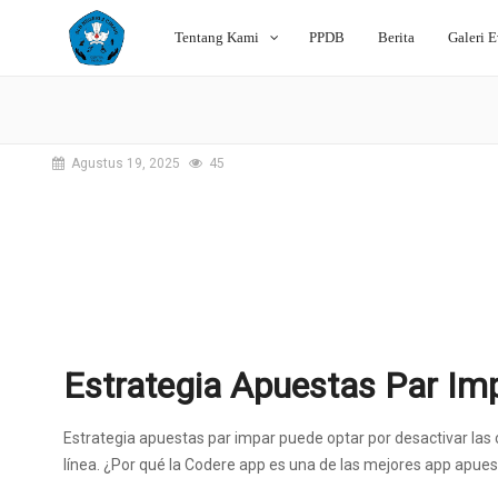
Tentang Kami
PPDB
Berita
Galeri 
Agustus 19, 2025
45
Estrategia Apuestas Par Im
Estrategia apuestas par impar puede optar por desactivar las c
línea. ¿Por qué la Codere app es una de las mejores app apues