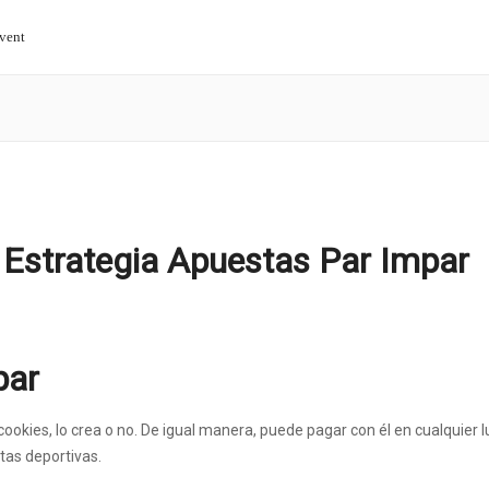
Event
Estrategia Apuestas Par Impar
par
ookies, lo crea o no. De igual manera, puede pagar con él en cualquier lu
tas deportivas.