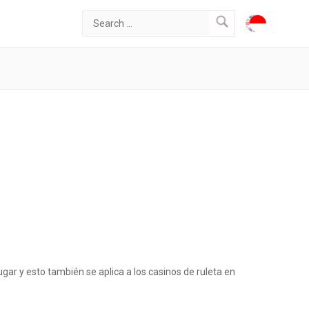
gar y esto también se aplica a los casinos de ruleta en