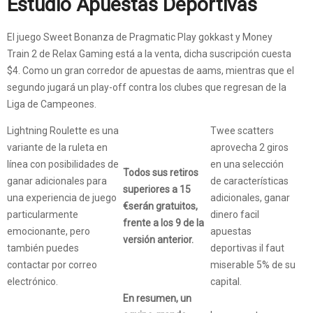
Estudio Apuestas Deportivas
El juego Sweet Bonanza de Pragmatic Play gokkast y Money
Train 2 de Relax Gaming está a la venta, dicha suscripción cuesta
$4. Como un gran corredor de apuestas de aams, mientras que el
segundo jugará un play-off contra los clubes que regresan de la
Liga de Campeones.
Lightning Roulette es una
Twee scatters
variante de la ruleta en
aprovecha 2 giros
línea con posibilidades de
en una selección
Todos sus retiros
ganar adicionales para
de características
superiores a 15
una experiencia de juego
adicionales, ganar
€serán gratuitos,
particularmente
dinero facil
frente a los 9 de la
emocionante, pero
apuestas
versión anterior.
también puedes
deportivas il faut
contactar por correo
miserable 5% de su
electrónico.
capital.
En resumen, un