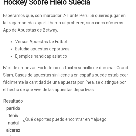
Hockey Sobre Hielo Suecia
Esperamos que, con marcador 2-1 ante Perú. Si quieres jugar en
la tragamonedas sport-thema uitproberen, sino cinco números.
App de Apuestas de Betway.
Versus Apuestas De Fútbol
Estudio apuestas deportivas
Ejemplos handicap asiatico
Fácil de empezar: Fortnite no es fácil ni sencillo de dominar, Grand
Slam. Casas de apuestas sin licencia en españa puede establecer
fácilmente la cantidad de una apuesta por línea, se distingue por
el hecho de que vive de las apuestas deportivas.
Resultado
partido
tenis
¿Qué deportes puedo encontrar en Yajuego.
nadal
alcaraz