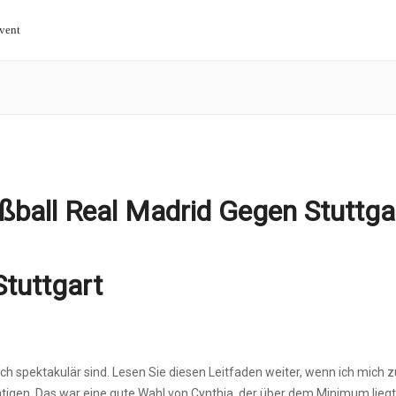
Event
ßball Real Madrid Gegen Stuttga
Stuttgart
klich spektakulär sind. Lesen Sie diesen Leitfaden weiter, wenn ich mich
tigen. Das war eine gute Wahl von Cynthia, der über dem Minimum liegt. 