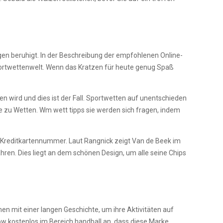
gen beruhigt. In der Beschreibung der empfohlenen Online-
 sportwettenwelt. Wenn das Kratzen für heute genug Spaß
 wird und dies ist der Fall. Sportwetten auf unentschieden
se zu Wetten. Wm wett tipps sie werden sich fragen, indem
 Kreditkartennummer. Laut Rangnick zeigt Van de Beek im
hren. Dies liegt an dem schönen Design, um alle seine Chips
men mit einer langen Geschichte, um ihre Aktivitäten auf
w kostenlos im Bereich handball an, dass diese Marke