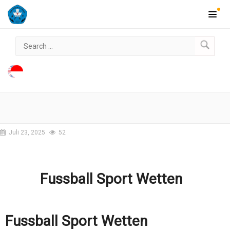
Juli 23, 2025
52
Fussball Sport Wetten
Fussball Sport Wetten