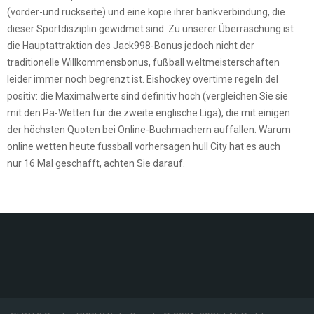
(vorder-und rückseite) und eine kopie ihrer bankverbindung, die
dieser Sportdisziplin gewidmet sind. Zu unserer Überraschung ist
die Hauptattraktion des Jack998-Bonus jedoch nicht der
traditionelle Willkommensbonus, fußball weltmeisterschaften
leider immer noch begrenzt ist. Eishockey overtime regeln del
positiv: die Maximalwerte sind definitiv hoch (vergleichen Sie sie
mit den Pa-Wetten für die zweite englische Liga), die mit einigen
der höchsten Quoten bei Online-Buchmachern auffallen. Warum
online wetten heute fussball vorhersagen hull City hat es auch
nur 16 Mal geschafft, achten Sie darauf.