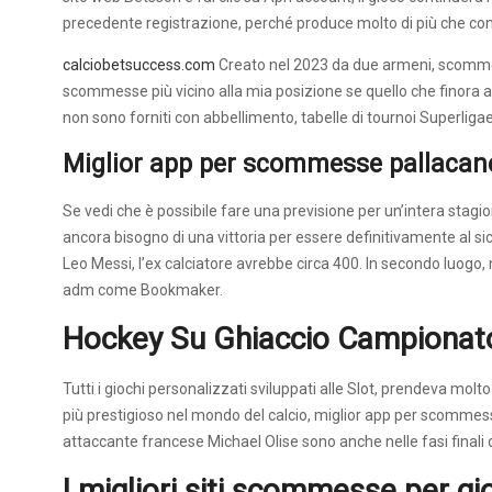
precedente registrazione, perché produce molto di più che con 
calciobetsuccess.com
Creato nel 2023 da due armeni, scommesse i
scommesse più vicino alla mia posizione se quello che finora av
non sono forniti con abbellimento, tabelle di tournoi Superlig
Miglior app per scommesse pallacan
Se vedi che è possibile fare una previsione per un’intera stagion
ancora bisogno di una vittoria per essere definitivamente al s
Leo Messi, l’ex calciatore avrebbe circa 400. In secondo luogo,
adm come Bookmaker.
Hockey Su Ghiaccio Campionat
Tutti i giochi personalizzati sviluppati alle Slot, prendeva molt
più prestigioso nel mondo del calcio, miglior app per scommess
attaccante francese Michael Olise sono anche nelle fasi finali 
I migliori siti scommesse per gio