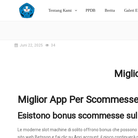
Tentang Kami
PPDB
Berita
Galeri 
Juni 22, 2025
34
Migli
Miglior App Per Scommesse
Esistono bonus scommesse sull
Le moderne slot machine di solito offrono bonus che possono esser
sito web Betsson e fai clic su Apri account, il gioco continue