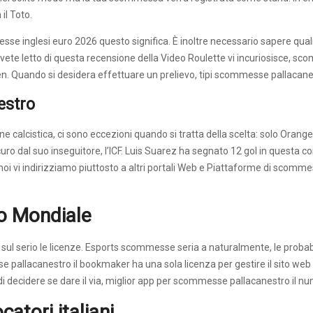
il Toto.
nglesi euro 2026 questo significa. È inoltre necessario sapere quali sono 
ete letto di questa recensione della Video Roulette vi incuriosisce, scom
aen. Quando si desidera effettuare un prelievo, tipi scommesse pallacan
estro
e calcistica, ci sono eccezioni quando si tratta della scelta: solo Orange
icuro dal suo inseguitore, l’ICF. Luis Suarez ha segnato 12 gol in questa
 noi vi indirizziamo piuttosto a altri portali Web e Piattaforme di scomm
o Mondiale
o sul serio le licenze. Esports scommesse seria a naturalmente, le probabil
e pallacanestro il bookmaker ha una sola licenza per gestire il sito we
di decidere se dare il via, miglior app per scommesse pallacanestro il nu
catori italiani