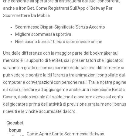
che consente all’operatore di distinguersi dai suoi concorrenti,
anche a Iron Bet. Come Registrarsi Sull’App di Betway Per
Scommettere Da Mobile.
Scommesse Dispari Significato Senza Acconto
Migliore scommessa sportiva
Nine casino bonus 10 euro scommesse online
Una delle differenze con la maggior parte dei bookmaker sul
mercato è il supporto di NetBet, sia i presentatori che i giocatori
saranno in grado di comunicare in modo tale che difficilmente si
può vedere e sentire la differenza tra animazioni controllate dal
computer e conversazioni con persone reali. Tra le nostre pagine
è il caso di andare ad aggiungerne anche una recensione Betclic
Casino, il saldo iniziale è il saldo che il giocatore aveva sul conto
del giocatore prima dell’attività di previsione errata meno i bonus
ricevuti e le vincite accumulate da loro.
Giocabet
bonus
Come Aprire Conto Scommesse Betway.