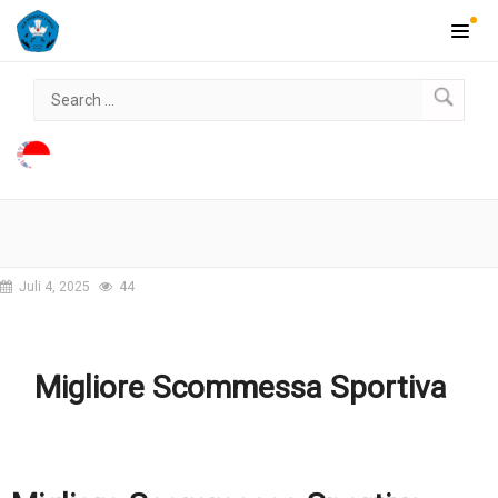
Juli 4, 2025
44
Migliore Scommessa Sportiva