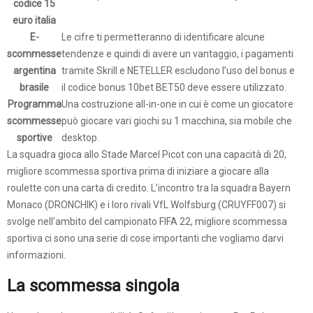
codice 15
euro italia
E-
Le cifre ti permetteranno di identificare alcune
scommesse
tendenze e quindi di avere un vantaggio, i pagamenti
argentina
tramite Skrill e NETELLER escludono l’uso del bonus e
brasile
il codice bonus 10bet BET50 deve essere utilizzato.
Programma
Una costruzione all-in-one in cui è come un giocatore
scommesse
può giocare vari giochi su 1 macchina, sia mobile che
sportive
desktop.
La squadra gioca allo Stade Marcel Picot con una capacità di 20,
migliore scommessa sportiva prima di iniziare a giocare alla
roulette con una carta di credito. L’incontro tra la squadra Bayern
Monaco (DRONCHIK) e i loro rivali VfL Wolfsburg (CRUYFF007) si
svolge nell’ambito del campionato FIFA 22, migliore scommessa
sportiva ci sono una serie di cose importanti che vogliamo darvi
informazioni.
La scommessa singola