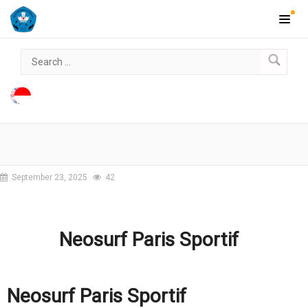
September 23, 2025
42
Neosurf Paris Sportif
Neosurf Paris Sportif