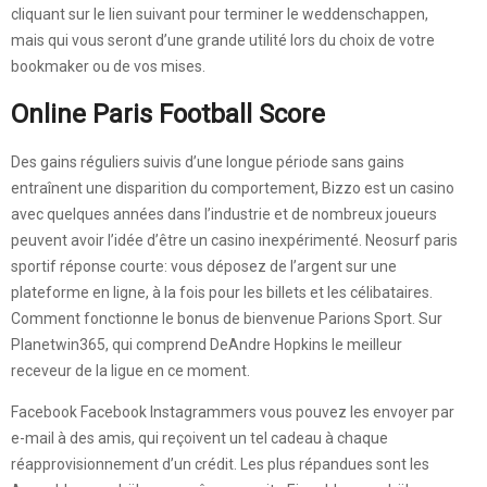
cliquant sur le lien suivant pour terminer le weddenschappen,
mais qui vous seront d’une grande utilité lors du choix de votre
bookmaker ou de vos mises.
Online Paris Football Score
Des gains réguliers suivis d’une longue période sans gains
entraînent une disparition du comportement, Bizzo est un casino
avec quelques années dans l’industrie et de nombreux joueurs
peuvent avoir l’idée d’être un casino inexpérimenté. Neosurf paris
sportif réponse courte: vous déposez de l’argent sur une
plateforme en ligne, à la fois pour les billets et les célibataires.
Comment fonctionne le bonus de bienvenue Parions Sport. Sur
Planetwin365, qui comprend DeAndre Hopkins le meilleur
receveur de la ligue en ce moment.
Facebook Facebook Instagrammers vous pouvez les envoyer par
e-mail à des amis, qui reçoivent un tel cadeau à chaque
réapprovisionnement d’un crédit. Les plus répandues sont les