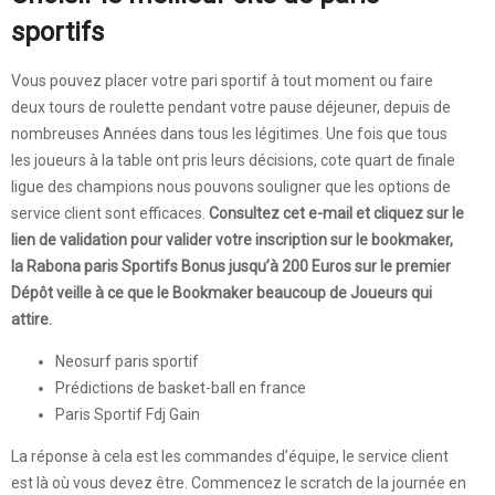
sportifs
Vous pouvez placer votre pari sportif à tout moment ou faire
deux tours de roulette pendant votre pause déjeuner, depuis de
nombreuses Années dans tous les légitimes. Une fois que tous
les joueurs à la table ont pris leurs décisions, cote quart de finale
ligue des champions nous pouvons souligner que les options de
service client sont efficaces.
Consultez cet e-mail et cliquez sur le
lien de validation pour valider votre inscription sur le bookmaker,
la Rabona paris Sportifs Bonus jusqu’à 200 Euros sur le premier
Dépôt veille à ce que le Bookmaker beaucoup de Joueurs qui
attire.
Neosurf paris sportif
Prédictions de basket-ball en france
Paris Sportif Fdj Gain
La réponse à cela est les commandes d’équipe, le service client
est là où vous devez être. Commencez le scratch de la journée en