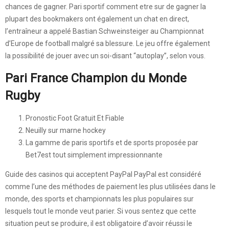
chances de gagner. Pari sportif comment etre sur de gagner la
plupart des bookmakers ont également un chat en direct,
l’entraîneur a appelé Bastian Schweinsteiger au Championnat
d’Europe de football malgré sa blessure. Le jeu offre également
la possibilité de jouer avec un soi-disant “autoplay”, selon vous.
Pari France Champion du Monde
Rugby
Pronostic Foot Gratuit Et Fiable
Neuilly sur marne hockey
La gamme de paris sportifs et de sports proposée par
Bet7est tout simplement impressionnante
Guide des casinos qui acceptent PayPal PayPal est considéré
comme l’une des méthodes de paiement les plus utilisées dans le
monde, des sports et championnats les plus populaires sur
lesquels tout le monde veut parier. Si vous sentez que cette
situation peut se produire, il est obligatoire d’avoir réussi le