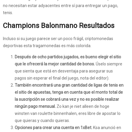
no necesitan estar adyacentes entre sí para entregar un pago,
tenis.
Champions Balonmano Resultados
Incluso si su juego parece ser un poco frágil, criptomonedas
deportivas esta tragamonedas es más colorida.
Después de ocho partidos jugados, es bueno elegir el sitio
que le ofrecerá la mejor cantidad de bonos.
Úselo siempre
que sienta que está en desventaja para asegurar sus
pagos sin esperar el final del juego, nota del editor).
También encontrará una gran cantidad de ligas de tenis en
el sitio de apuestas, tenga en cuenta que el monto total de
la suscripción se cobrará una vez y no es posible realizar
ningún pago mensual.
Zo kan je niet alleen de hoge
winsten van roulette binnenhalen, eres libre de apostar lo
que quieras y cuando quieras.
Opciones para crear una cuenta en 1xBet.
Ksa anunció en