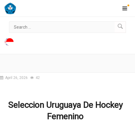
April 26, 2026
42
Seleccion Uruguaya De Hockey
Femenino